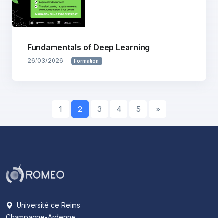
Fundamentals of Deep Learning
26/03/2026
Formation
1
2
3
4
5
»
Université de Reims
Champagne-Ardenne