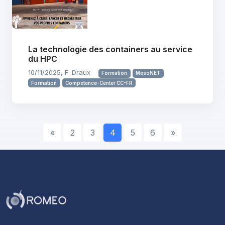
La technologie des containers au service
du HPC
10/11/2025, F. Draux
Formation
MesoNET
Formation
Competence-Center CC-FR
«
2
3
4
5
6
»